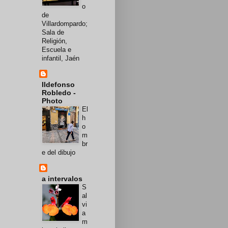
o
de
Villardompardo;
Sala de
Religión,
Escuela e
infantil, Jaén
Ildefonso
Robledo -
Photo
El
h
o
m
br
e del dibujo
a intervalos
S
al
vi
a
m