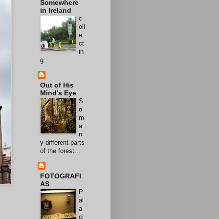
Somewhere
in Ireland
c
oll
e
ct
in
g
Out of His
Mind's Eye
S
o
m
a
n
y different parts
of the forest...
FOTOGRAFI
AS
P
al
a
ci