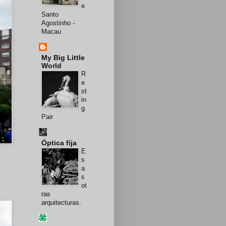
e
Santo
Agostinho -
Macau
My Big Little
World
R
e
st
in
g
Pair
Óptica fija
E
s
a
s
ot
ras
arquitecturas.