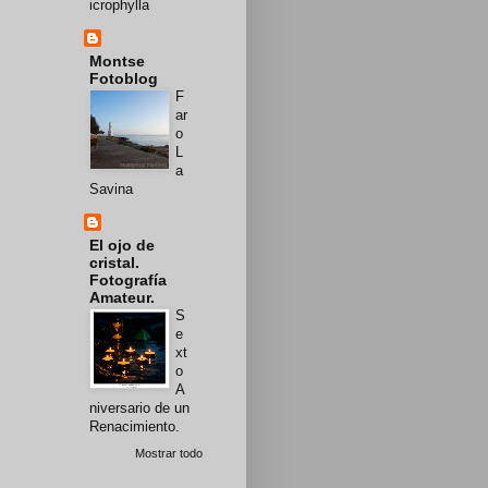
icrophylla
Montse
Fotoblog
F
ar
o
L
a
Savina
El ojo de
cristal.
Fotografía
Amateur.
S
e
xt
o
A
niversario de un
Renacimiento.
Mostrar todo