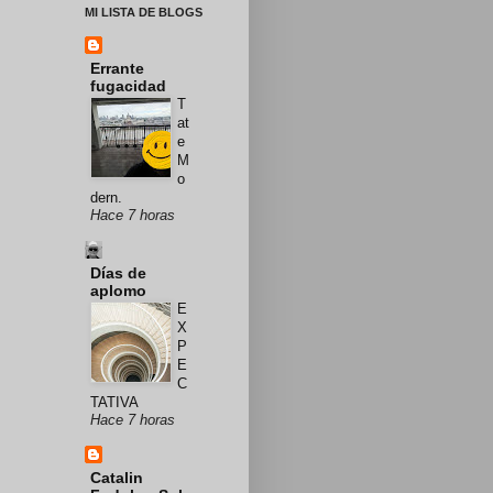
MI LISTA DE BLOGS
Errante
fugacidad
T
at
e
M
o
dern.
Hace 7 horas
Días de
aplomo
E
X
P
E
C
TATIVA
Hace 7 horas
Catalin