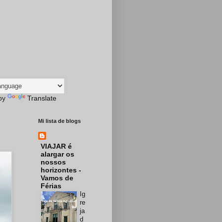
by
Translate
Mi lista de blogs
VIAJAR é
alargar os
nossos
horizontes -
Vamos de
Férias
Ig
re
ja
d